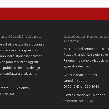
na Gioielli Valenza
Gioielleria Pinomann
Modena
 stilistica e qualità artigianale
Nel cuore del centro storico di
o per dar vita a gioielli unici.
Piazza Grande 42, i gioielli e le
 anni nello storico laboratorio
Pinomanna sono a disposizione
vengono realizzati oggetti
sguardi e desideri.
 un pubblico che ama design
e manifattura di altissima
Giorni e orari apertura:
Lunedì – Sabato
09:00-12:45 e 15:30-19:30
tembre, 10 – Valenza
0131.947500
Piazza Grande 42 – Modena
telefono: 059.217982