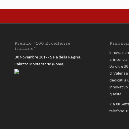
Premio “100 Eccellenze
Pinoman
italiane”
Innovazione
30 Novembre 2017 - Sala della Regina,
si incontran
Palazzo Montecitorio (Roma)
Da oltre 30
di Valenza 
dedicati a
innovativo 
qualità.
Via XII Set
telefono: 